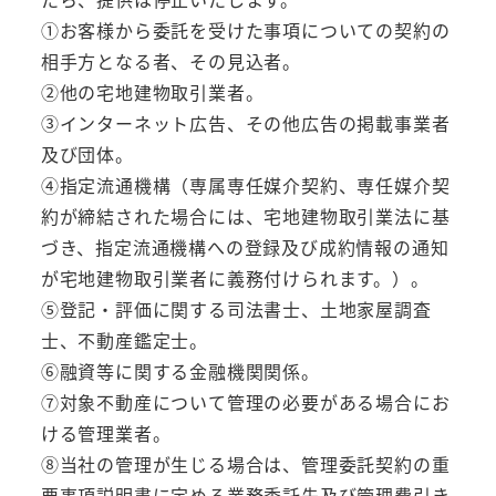
① お客様から委託を受けた事項についての契約の
相手方となる者、その見込者。
②他の宅地建物取引業者。
③ インターネット広告、その他広告の掲載事業者
及び団体。
④ 指定流通機構（専属専任媒介契約、専任媒介契
約が締結された場合には、宅地建物取引業法に基
づき、指定流通機構への登録及び成約情報の通知
が宅地建物取引業者に義務付けられます。）。
⑤ 登記・評価に関する司法書士、土地家屋調査
士、不動産鑑定士。
⑥ 融資等に関する金融機関関係。
⑦ 対象不動産について管理の必要がある場合にお
ける管理業者。
⑧ 当社の管理が生じる場合は、管理委託契約の重
要事項説明書に定める業務委託先及び管理費引き